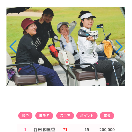
順位
選手名
スコア
ポイント
賞金
1
谷田 侑里香
71
15
200,000