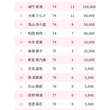
2
植竹 愛海
74
13
100,000
3
大嶋 さらさ
74
11
80,000
4
高山 佳小里
74
9
50,000
5
和田 純怜
74
7
40,000
6
中井 愛美
74
5
30,000
7
長嶺 葉子
75
3
25,000
8
新宮 帆乃美
75
1
20,000
9
花渕 里帆
75
0
5,000
10
莇 菜都美
76
0
5,000
11
石山 鼓都
76
0
5,000
12
荻野 晴海
77
0
5,000
13
吉田 菊花
78
0
5,000